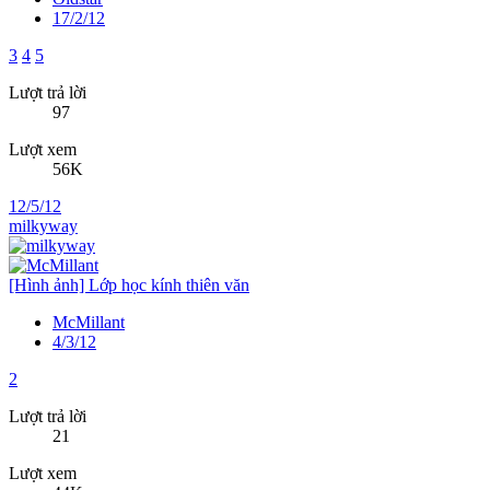
17/2/12
3
4
5
Lượt trả lời
97
Lượt xem
56K
12/5/12
milkyway
[Hình ảnh] Lớp học kính thiên văn
McMillant
4/3/12
2
Lượt trả lời
21
Lượt xem