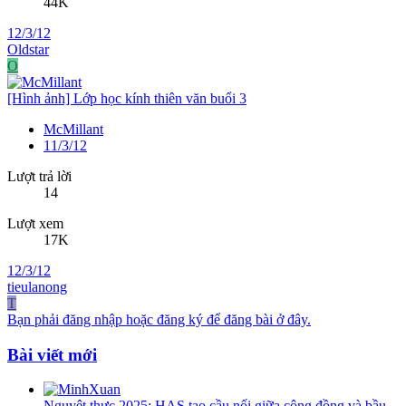
44K
12/3/12
Oldstar
O
[Hình ảnh] Lớp học kính thiên văn buổi 3
McMillant
11/3/12
Lượt trả lời
14
Lượt xem
17K
12/3/12
tieulanong
T
Bạn phải đăng nhập hoặc đăng ký để đăng bài ở đây.
Bài viết mới
Nguyệt thực 2025: HAS tạo cầu nối giữa cộng đồng và bầu