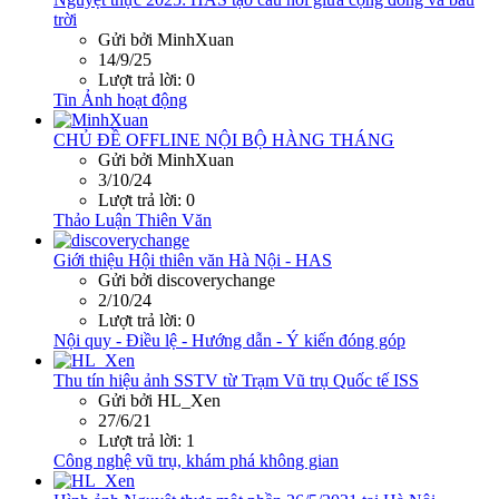
trời
Gửi bởi MinhXuan
14/9/25
Lượt trả lời: 0
Tin Ảnh hoạt động
CHỦ ĐỀ OFFLINE NỘI BỘ HÀNG THÁNG
Gửi bởi MinhXuan
3/10/24
Lượt trả lời: 0
Thảo Luận Thiên Văn
Giới thiệu Hội thiên văn Hà Nội - HAS
Gửi bởi discoverychange
2/10/24
Lượt trả lời: 0
Nội quy - Điều lệ - Hướng dẫn - Ý kiến đóng góp
Thu tín hiệu ảnh SSTV từ Trạm Vũ trụ Quốc tế ISS
Gửi bởi HL_Xen
27/6/21
Lượt trả lời: 1
Công nghệ vũ trụ, khám phá không gian