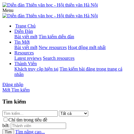
Menu
Trang Chủ
Diễn Đàn
Bài viết mới
Tìm kiếm diễn đàn
Tin Mới
Bài viết mới
New resources
Hoạt động mới nhất
Resources
Latest reviews
Search resources
Thành Viên
Khách truy cập hiện tại
Tìm kiếm bài đăng trong trang cá
nhân
Đăng nhập
Mới
Tìm kiếm
Tìm kiếm
Chỉ tìm trong tiêu đề
bởi:
Tìm nâng cao...
Tìm