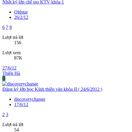
Nhật ký lớp chế tạo KTV khóa 1
Oldstar
26/2/12
6
7
8
Lượt trả lời
156
Lượt xem
87K
27/6/12
Thiên Hà
T
Đăng ký lớp học Kính thiên văn khóa II ( 24/6/2012 )
discoverychange
17/6/12
2
3
Lượt trả lời
54