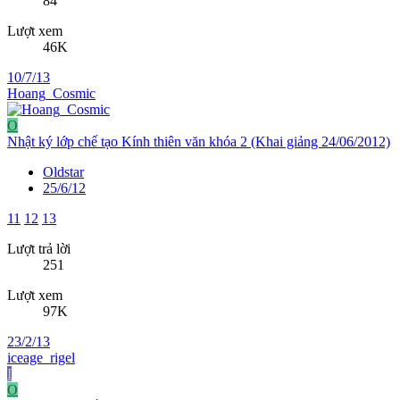
84
Lượt xem
46K
10/7/13
Hoang_Cosmic
O
Nhật ký lớp chế tạo Kính thiên văn khóa 2 (Khai giảng 24/06/2012)
Oldstar
25/6/12
11
12
13
Lượt trả lời
251
Lượt xem
97K
23/2/13
iceage_rigel
I
O