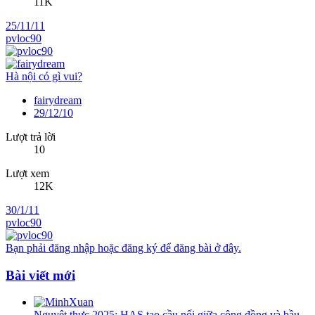
11K
25/11/11
pvloc90
Hà nội có gì vui?
fairydream
29/12/10
Lượt trả lời
10
Lượt xem
12K
30/1/11
pvloc90
Bạn phải đăng nhập hoặc đăng ký để đăng bài ở đây.
Bài viết mới
Nguyệt thực 2025: HAS tạo cầu nối giữa cộng đồng và bầu