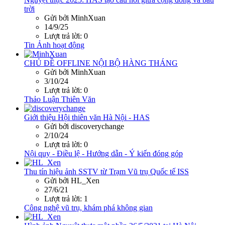
trời
Gửi bởi MinhXuan
14/9/25
Lượt trả lời: 0
Tin Ảnh hoạt động
CHỦ ĐỀ OFFLINE NỘI BỘ HÀNG THÁNG
Gửi bởi MinhXuan
3/10/24
Lượt trả lời: 0
Thảo Luận Thiên Văn
Giới thiệu Hội thiên văn Hà Nội - HAS
Gửi bởi discoverychange
2/10/24
Lượt trả lời: 0
Nội quy - Điều lệ - Hướng dẫn - Ý kiến đóng góp
Thu tín hiệu ảnh SSTV từ Trạm Vũ trụ Quốc tế ISS
Gửi bởi HL_Xen
27/6/21
Lượt trả lời: 1
Công nghệ vũ trụ, khám phá không gian