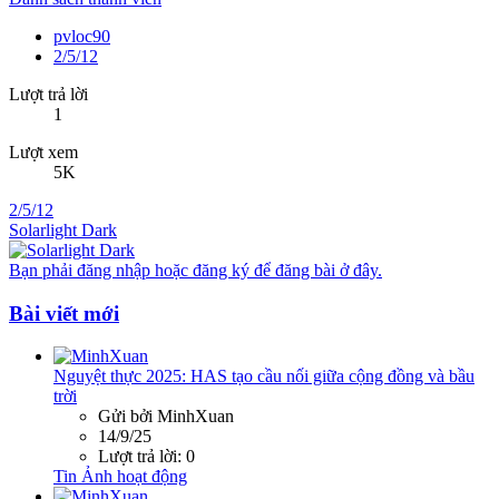
pvloc90
2/5/12
Lượt trả lời
1
Lượt xem
5K
2/5/12
Solarlight Dark
Bạn phải đăng nhập hoặc đăng ký để đăng bài ở đây.
Bài viết mới
Nguyệt thực 2025: HAS tạo cầu nối giữa cộng đồng và bầu
trời
Gửi bởi MinhXuan
14/9/25
Lượt trả lời: 0
Tin Ảnh hoạt động