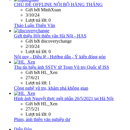
CHỦ ĐỀ OFFLINE NỘI BỘ HÀNG THÁNG
Gửi bởi MinhXuan
3/10/24
Lượt trả lời: 0
Thảo Luận Thiên Văn
Giới thiệu Hội thiên văn Hà Nội - HAS
Gửi bởi discoverychange
2/10/24
Lượt trả lời: 0
Nội quy - Điều lệ - Hướng dẫn - Ý kiến đóng góp
Thu tín hiệu ảnh SSTV từ Trạm Vũ trụ Quốc tế ISS
Gửi bởi HL_Xen
27/6/21
Lượt trả lời: 1
Công nghệ vũ trụ, khám phá không gian
Hình ảnh Nguyệt thực một phần 26/5/2021 tại Hà Nội
Gửi bởi HL_Xen
27/5/21
Lượt trả lời: 0
Phim, ảnh thiên văn nghiệp dư
Diễn Đàn