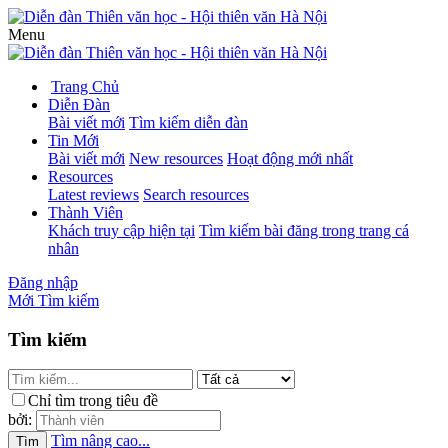
Menu
Trang Chủ
Diễn Đàn
Bài viết mới
Tìm kiếm diễn đàn
Tin Mới
Bài viết mới
New resources
Hoạt động mới nhất
Resources
Latest reviews
Search resources
Thành Viên
Khách truy cập hiện tại
Tìm kiếm bài đăng trong trang cá
nhân
Đăng nhập
Mới
Tìm kiếm
Tìm kiếm
Chỉ tìm trong tiêu đề
bởi:
Tìm nâng cao...
Tìm