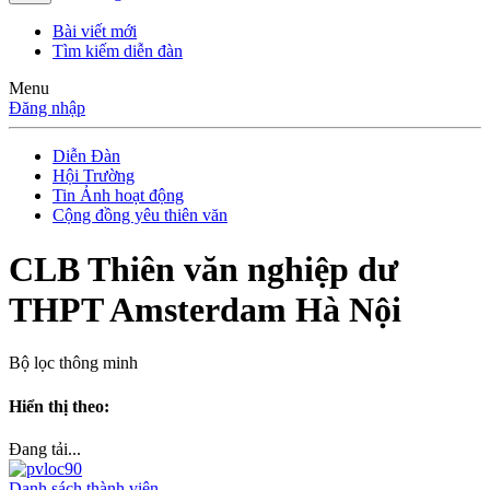
Bài viết mới
Tìm kiếm diễn đàn
Menu
Đăng nhập
Diễn Đàn
Hội Trường
Tin Ảnh hoạt động
Cộng đồng yêu thiên văn
CLB Thiên văn nghiệp dư
THPT Amsterdam Hà Nội
Bộ lọc thông minh
Hiển thị theo:
Đang tải...
Danh sách thành viên