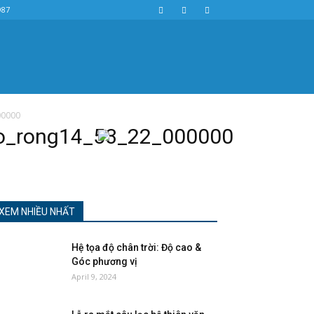
987
00000
_mo_rong14_53_22_000000
XEM NHIỀU NHẤT
Hệ tọa độ chân trời: Độ cao &
Góc phương vị
April 9, 2024