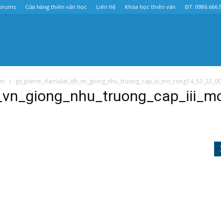
orums
Cửa hàng thiên văn học
Liên hệ
Khóa học thiên văn
ĐT: 0986.666.
am
gs_pierre_darriulat_dh_vn_giong_nhu_truong_cap_iii_mo_rong14_53_22_0
dh_vn_giong_nhu_truong_cap_iii