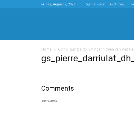
Friday, August 7, 2026
Sign in / Join
Giới thiệu
F
Home
Cơ hội quý giá đối với ngành thiên văn Việt N
gs_pierre_darriulat_
Comments
comments