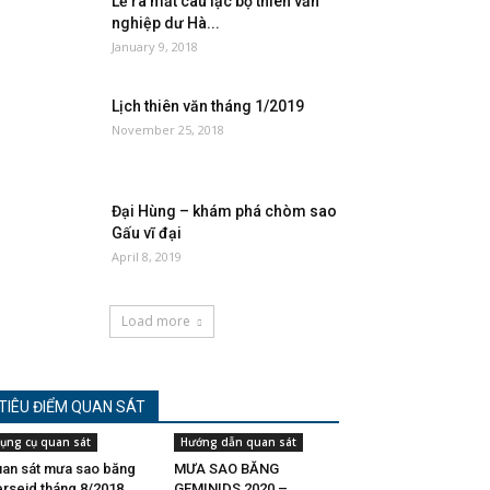
Lễ ra mắt câu lạc bộ thiên văn
nghiệp dư Hà...
January 9, 2018
Lịch thiên văn tháng 1/2019
November 25, 2018
Đại Hùng – khám phá chòm sao
Gấu vĩ đại
April 8, 2019
Load more
TIÊU ĐIỂM QUAN SÁT
ụng cụ quan sát
Hướng dẫn quan sát
an sát mưa sao băng
MƯA SAO BĂNG
rseid tháng 8/2018
GEMINIDS 2020 –